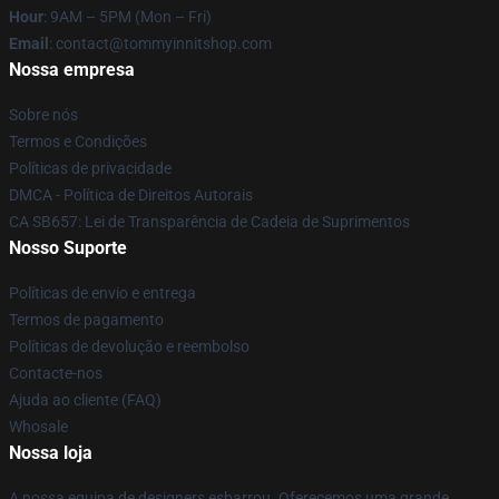
Hour
: 9AM – 5PM (Mon – Fri)
Email
: contact@tommyinnitshop.com
Nossa empresa
Sobre nós
Termos e Condições
Políticas de privacidade
DMCA - Política de Direitos Autorais
CA SB657: Lei de Transparência de Cadeia de Suprimentos
Nosso Suporte
Políticas de envio e entrega
Termos de pagamento
Políticas de devolução e reembolso
Contacte-nos
Ajuda ao cliente (FAQ)
Whosale
Nossa loja
A nossa equipa de designers esbarrou. Oferecemos uma grande