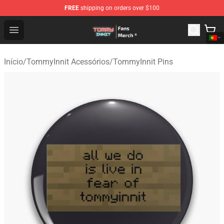
FREE
shipping on orders over $100
TommyInnit Store - Official TommyInnit Merchandise Sh
Open menu
Início
/
TommyInnit Acessórios
/
TommyInnit Pins