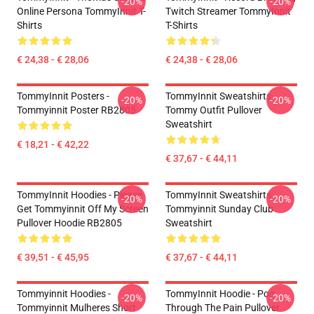
-20%
-20%
Online Persona TommyInnit T-
Twitch Streamer TommyInnit
Shirts
T-Shirts
€ 24,38 - € 28,06
€ 24,38 - € 28,06
TommyInnit Posters -
TommyInnit Sweatshirts -
-20%
-20%
Tommyinnit Poster RB2805
Tommy Outfit Pullover
Sweatshirt
€ 18,21 - € 42,22
€ 37,67 - € 44,11
TommyInnit Hoodies - Please
TommyInnit Sweatshirts -
-20%
-20%
Get Tommyinnit Off My Screen
Tommyinnit Sunday Club
Pullover Hoodie RB2805
Sweatshirt
€ 39,51 - € 45,95
€ 37,67 - € 44,11
Tommyinnit Hoodies -
TommyInnit Hoodie - Pog
-20%
-20%
Tommyinnit Mulheres Short
Through The Pain Pullover