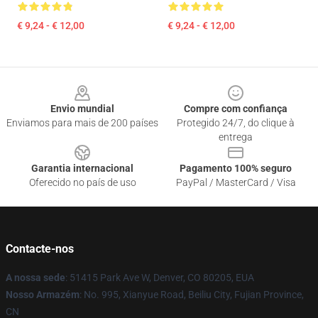
€ 9,24 - € 12,00
€ 9,24 - € 12,00
Footer
Envio mundial
Compre com confiança
Enviamos para mais de 200 países
Protegido 24/7, do clique à
entrega
Garantia internacional
Pagamento 100% seguro
Oferecido no país de uso
PayPal / MasterCard / Visa
Contacte-nos
A nossa sede
: 51415 Park Ave W, Denver, CO 80205, EUA
Nosso Armazém
: No. 995, Xianyue Road, Beiliu City, Fujian Province,
CN