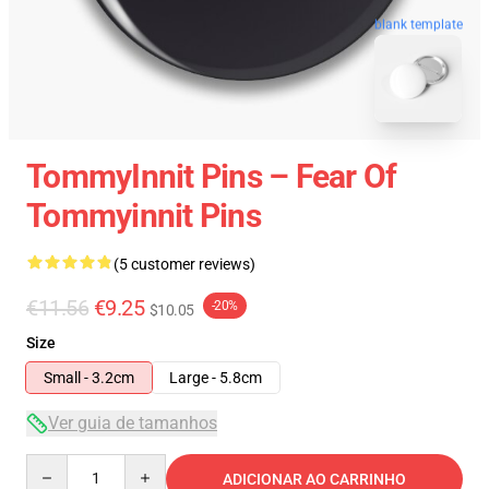
blank template
TommyInnit Pins – Fear Of
Tommyinnit Pins
(5 customer reviews)
€11.56
€9.25
-20%
$10.05
Size
Small - 3.2cm
Large - 5.8cm
Ver guia de tamanhos
Quantity
ADICIONAR AO CARRINHO