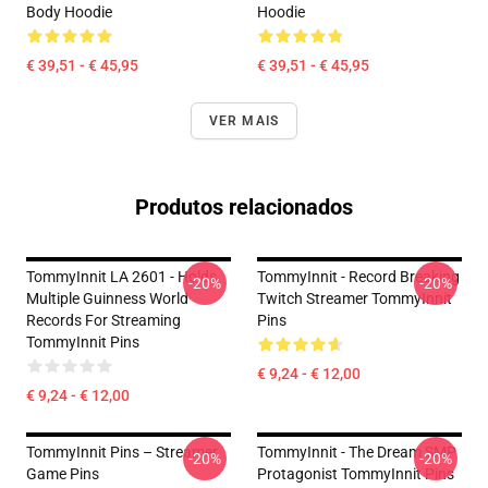
Body Hoodie
Hoodie
€ 39,51 - € 45,95
€ 39,51 - € 45,95
VER MAIS
Produtos relacionados
TommyInnit LA 2601 - Holds
TommyInnit - Record Breaking
-20%
-20%
Multiple Guinness World
Twitch Streamer TommyInnit
Records For Streaming
Pins
TommyInnit Pins
€ 9,24 - € 12,00
€ 9,24 - € 12,00
TommyInnit Pins – Streamer
TommyInnit - The Dream SMP
-20%
-20%
Game Pins
Protagonist TommyInnit Pins