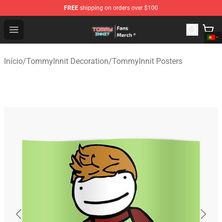
FREE
shipping on orders over $100
TommyInnit Store - Official TommyInnit Merchandise Sh
Open menu
Início
/
TommyInnit Decoration
/
TommyInnit Posters