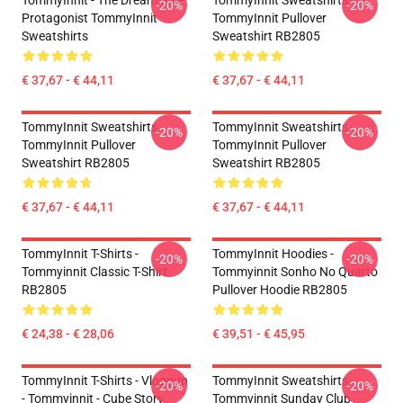
TommyInnit - The Dream SMP
TommyInnit Sweatshirts -
-20%
-20%
Protagonist TommyInnit
TommyInnit Pullover
Sweatshirts
Sweatshirt RB2805
€ 37,67 - € 44,11
€ 37,67 - € 44,11
TommyInnit Sweatshirts -
TommyInnit Sweatshirts -
-20%
-20%
TommyInnit Pullover
TommyInnit Pullover
Sweatshirt RB2805
Sweatshirt RB2805
€ 37,67 - € 44,11
€ 37,67 - € 44,11
TommyInnit T-Shirts -
TommyInnit Hoodies -
-20%
-20%
Tommyinnit Classic T-Shirt
Tommyinnit Sonho No Quarto
RB2805
Pullover Hoodie RB2805
€ 24,38 - € 28,06
€ 39,51 - € 45,95
TommyInnit T-Shirts - Vloggun
TommyInnit Sweatshirts -
-20%
-20%
- Tommyinnit - Cube Story
Tommyinnit Sunday Club