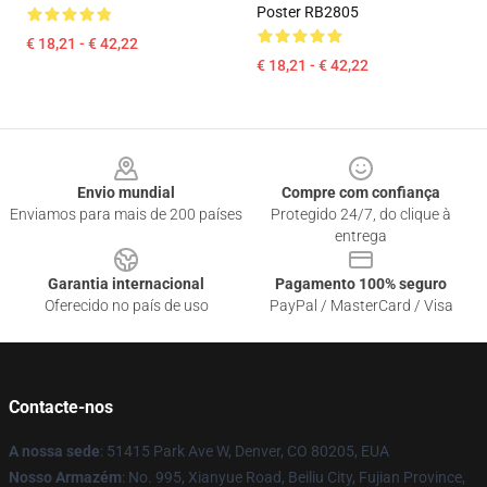
Poster RB2805
€ 18,21 - € 42,22
€ 18,21 - € 42,22
Footer
Envio mundial
Compre com confiança
Enviamos para mais de 200 países
Protegido 24/7, do clique à
entrega
Garantia internacional
Pagamento 100% seguro
Oferecido no país de uso
PayPal / MasterCard / Visa
Contacte-nos
A nossa sede
: 51415 Park Ave W, Denver, CO 80205, EUA
Nosso Armazém
: No. 995, Xianyue Road, Beiliu City, Fujian Province,