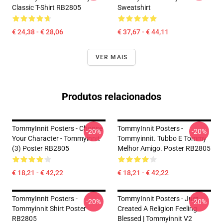
Classic T-Shirt RB2805
Sweatshirt
€ 24,38 - € 28,06
€ 37,67 - € 44,11
VER MAIS
Produtos relacionados
TommyInnit Posters - Choose
TommyInnit Posters -
-20%
-20%
Your Character - Tommyinnit
Tommyinnit. Tubbo E Tommy
(3) Poster RB2805
Melhor Amigo. Poster RB2805
€ 18,21 - € 42,22
€ 18,21 - € 42,22
TommyInnit Posters -
TommyInnit Posters - Just
-20%
-20%
Tommyinnit Shirt Poster
Created A Religion Feeling
RB2805
Blessed | Tommyinnit V2