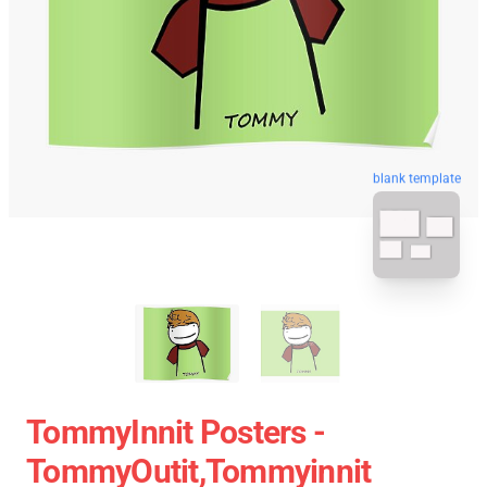
blank template
TommyInnit Posters -
TommyOutit,Tommyinnit