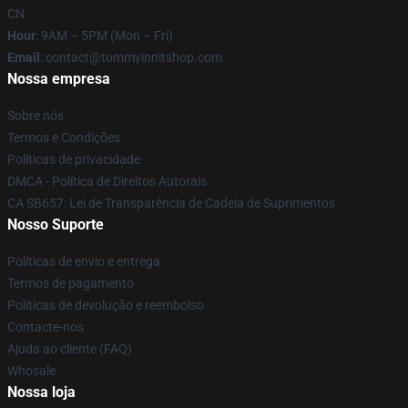
CN
Hour
: 9AM – 5PM (Mon – Fri)
Email
: contact@tommyinnitshop.com
Nossa empresa
Sobre nós
Termos e Condições
Políticas de privacidade
DMCA - Política de Direitos Autorais
CA SB657: Lei de Transparência de Cadeia de Suprimentos
Nosso Suporte
Políticas de envio e entrega
Termos de pagamento
Políticas de devolução e reembolso
Contacte-nos
Ajuda ao cliente (FAQ)
Whosale
Nossa loja