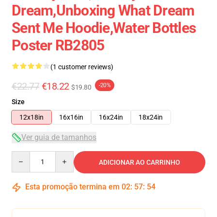
Dream,Unboxing What Dream
Sent Me Hoodie,Water Bottles
Poster RB2805
(1 customer reviews)
€22.77
€18.22
-20%
$19.80
Size
12x18in
16x16in
16x24in
18x24in
Ver guia de tamanhos
Quantity
ADICIONAR AO CARRINHO
Esta promoção termina em
02
:
57
:
54