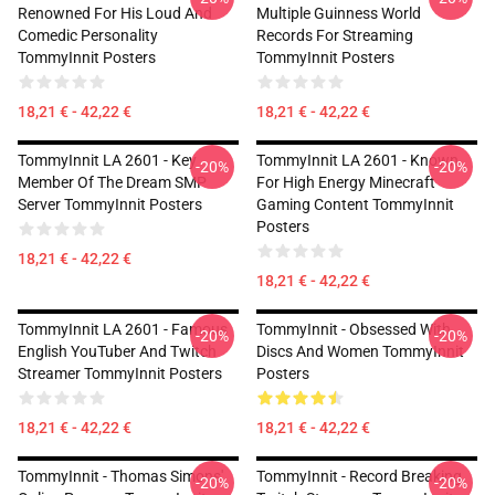
Renowned For His Loud And
Multiple Guinness World
Comedic Personality
Records For Streaming
TommyInnit Posters
TommyInnit Posters
18,21 € - 42,22 €
18,21 € - 42,22 €
TommyInnit LA 2601 - Key
TommyInnit LA 2601 - Known
-20%
-20%
Member Of The Dream SMP
For High Energy Minecraft
Server TommyInnit Posters
Gaming Content TommyInnit
Posters
18,21 € - 42,22 €
18,21 € - 42,22 €
TommyInnit LA 2601 - Famous
TommyInnit - Obsessed With
-20%
-20%
English YouTuber And Twitch
Discs And Women TommyInnit
Streamer TommyInnit Posters
Posters
18,21 € - 42,22 €
18,21 € - 42,22 €
TommyInnit - Thomas Simons'
TommyInnit - Record Breaking
-20%
-20%