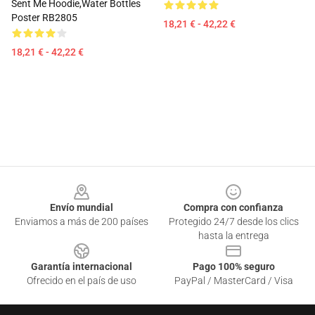
Sent Me Hoodie,Water Bottles
Poster RB2805
18,21 € - 42,22 €
18,21 € - 42,22 €
Footer
Envío mundial
Compra con confianza
Enviamos a más de 200 países
Protegido 24/7 desde los clics
hasta la entrega
Garantía internacional
Pago 100% seguro
Ofrecido en el país de uso
PayPal / MasterCard / Visa