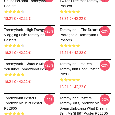
Online Persona TommyInnit
Twitch Streamer TommyInnit
Posters
Posters
18,21 € - 42,22 €
18,21 € - 42,22 €
TommyInnit - High Energy
TommyInnit - The Dream SMP
-20%
-20%
Vlogging Style TommyInnit
Protagonist TommyInnit
Posters
Posters
18,21 € - 42,22 €
18,21 € - 42,22 €
TommyInnit - Chaotic Minecraft
TommyInnit Posters -
-20%
-20%
YouTuber TommyInnit Posters
Tommyinnit Hope Poster
RB2805
18,21 € - 42,22 €
18,21 € - 42,22 €
TommyInnit Posters -
TommyInnit Posters -
-20%
-20%
Tommyinnit Shirt Poster
TommyOutit,Tommyinnit
RB2805
Dream,Unboxing What Dream
Sent Me SHIRT Poster RB2805