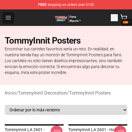
FREE
shipping on orders over $100
TommyInnit Store - Official TommyInnit Merchandise Sh
Open menu
TommyInnit Posters
Encontrar tus carteles favoritos sería un reto. En realidad, en
nuestra tienda hay un montón de TommyInnit Posters para fans.
Los carteles no sólo tienen diseños impresionantes, sino también
evocan la emoción correcta. Si encuentras algo para decorar tu
esquina, mira este póster increíble.
Inicio
/
TommyInnit Decoration
/
TommyInnit Posters
TommyInnit LA 2601 -
TommyInnit LA 2601 - Holds
-20%
-20%