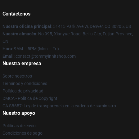
Contáctenos
Nuestra oficina principal
: 51415 Park Ave W, Denver, CO 80205, US
Nuestro almacén
: No 995, Xianyue Road, Beiliu City, Fujian Province,
CN
Hora
: 9AM – 5PM (Mon – Fri)
Email
: contact@tommyinnitshop.com
Nuestra empresa
Sobre nosotros
Términos y condiciones
Política de privacidad
DMCA - Política de Copyright
CA SB657: Ley de transparencia en la cadena de suministro
Nuestro apoyo
Políticas de envío
Condiciones de pago