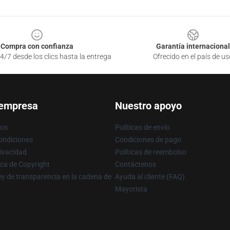
Compra con confianza
Garantía internacional
4/7 desde los clics hasta la entrega
Ofrecido en el país de us
 empresa
Nuestro apoyo
ros
Políticas de envío
ondiciones
Condiciones de pago
rivacidad
Políticas de reembolso
ica de Copyright
Contáctenos
y de transparencia en la cadena de
Ayuda al cliente (FAQ)
Mayorista