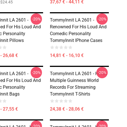
37,67 € - 44,11 €
$24.45
-20%
-20%
nit LA 2601 -
TommyInnit LA 2601 -
d For His Loud And
Renowned For His Loud And
 Personality
Comedic Personality
nit Pillows
TommyInnit IPhone Cases
- 26,68 €
14,81 € - 16,10 €
-20%
-20%
nit LA 2601 -
TommyInnit LA 2601 - Holds
d For His Loud And
Multiple Guinness World
 Personality
Records For Streaming
nnit Bags
TommyInnit T-Shirts
- 27,55 €
24,38 € - 28,06 €
-20%
-20%