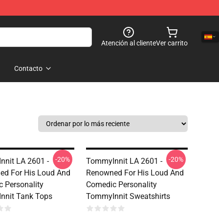
Atención al cliente
Ver carrito
Contacto
-20%
-20%
nit LA 2601 -
TommyInnit LA 2601 -
d For His Loud And
Renowned For His Loud And
 Personality
Comedic Personality
nnit Tank Tops
TommyInnit Sweatshirts