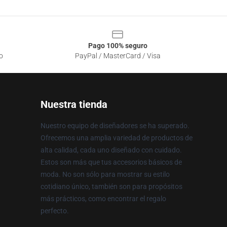
Pago 100% seguro
o
PayPal / MasterCard / Visa
Nuestra tienda
Nuestro equipo de diseñadores se ha superado.
Ofrecemos una amplia variedad de productos de
alta calidad, cada uno diseñado con cuidado.
Estos son más que tus accesorios básicos de
moda. No son sólo para mostrar su estilo
cotidiano único, también son para propósitos
más prácticos, como encontrar el regalo
perfecto.