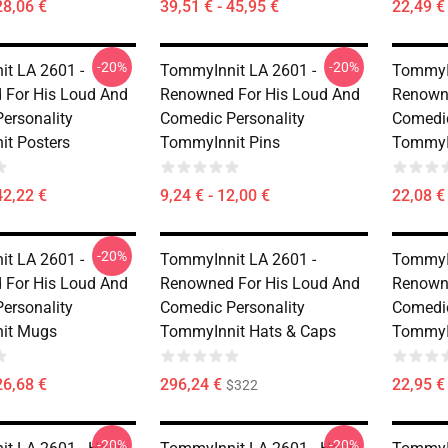
28,06 €
39,51 € - 45,95 €
22,49 €
-20%
-20%
t LA 2601 -
TommyInnit LA 2601 -
TommyIn
For His Loud And
Renowned For His Loud And
Renowne
ersonality
Comedic Personality
Comedic
t Posters
TommyInnit Pins
TommyIn
42,22 €
9,24 € - 12,00 €
22,08 € 
-20%
t LA 2601 -
TommyInnit LA 2601 -
TommyIn
For His Loud And
Renowned For His Loud And
Renowne
ersonality
Comedic Personality
Comedic
it Mugs
TommyInnit Hats & Caps
TommyI
26,68 €
296,24 €
22,95 € 
$322
-20%
-20%