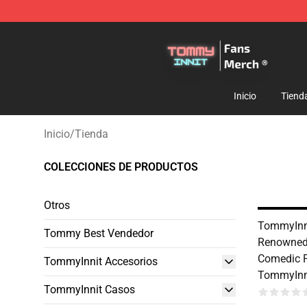
TommyInnit Store - Official TommyInnit Merchandise 
Inicio
Tiend
Inicio
/
Tienda
COLECCIONES DE PRODUCTOS
Otros
TommyInni
Tommy Best Vendedor
Renowned 
Comedic P
TommyInnit Accesorios
TommyInni
TommyInnit Casos