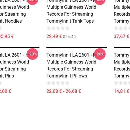
t LA 2601 - Holds
TommyInnit LA 2601 - Holds
TommyIn
Guinness World
Multiple Guinness World
Multipl
or Streaming
Records For Streaming
Records
it Hoodies
TommyInnit Tank Tops
TommyIn
45,95 €
22,49 €
37,67 € 
$24.45
-20%
-20%
t LA 2601 - Holds
TommyInnit LA 2601 - Holds
TommyIn
Guinness World
Multiple Guinness World
Multipl
or Streaming
Records For Streaming
Records
t Pins
TommyInnit Pillows
TommyI
2,00 €
22,08 € - 26,68 €
14,81 € 