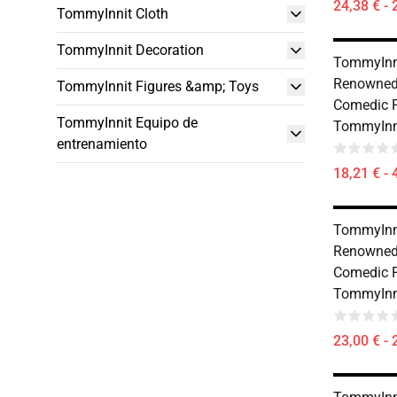
24,38 € - 
TommyInnit Cloth
TommyInnit Decoration
TommyInni
Renowned 
TommyInnit Figures &amp; Toys
Comedic P
TommyInnit Equipo de
TommyInni
entrenamiento
18,21 € - 
TommyInni
Renowned 
Comedic P
TommyInn
23,00 € - 