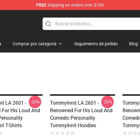
FREE
shipping on orders over $100
Shop
a
Comprar por categoría
Seguimiento de pedido
Blog
-20%
-20%
t LA 2601 -
TommyInnit LA 2601 -
TommyIn
For His Loud And
Renowned For His Loud And
Renowne
ersonality
Comedic Personality
Comedic
t T-Shirts
TommyInnit Hoodies
TommyI