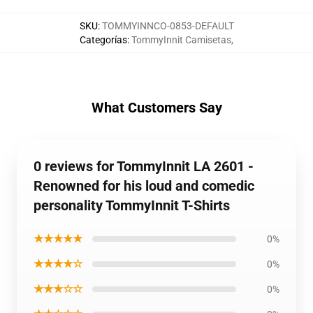
SKU
:
TOMMYINNCO-0853-DEFAULT
Categorías
:
TommyInnit Camisetas
,
What Customers Say
0 reviews for TommyInnit LA 2601 -
Renowned for his loud and comedic
personality TommyInnit T-Shirts
★★★★★
0%
★★★★☆
0%
★★★☆☆
0%