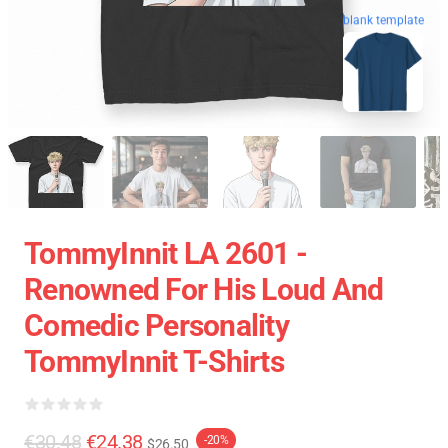
blank template
TommyInnit LA 2601 -
Renowned For His Loud And
Comedic Personality
TommyInnit T-Shirts
€30.48
€24.38
-20%
$26.50