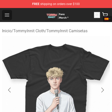
FREE
shipping on orders over $100
TommyInnit Store - Official TommyInnit Merchandise Sh
Open menu
Inicio
/
TommyInnit Cloth
/
TommyInnit Camisetas