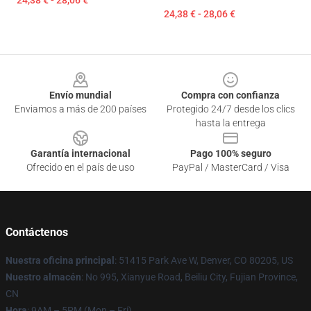
24,38 € - 28,06 €
24,38 € - 28,06 €
Footer
Envío mundial
Compra con confianza
Enviamos a más de 200 países
Protegido 24/7 desde los clics
hasta la entrega
Garantía internacional
Pago 100% seguro
Ofrecido en el país de uso
PayPal / MasterCard / Visa
Contáctenos
Nuestra oficina principal
: 51415 Park Ave W, Denver, CO 80205, US
Nuestro almacén
: No 995, Xianyue Road, Beiliu City, Fujian Province,
CN
Hora
: 9AM – 5PM (Mon – Fri)