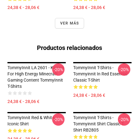
24,38 € - 28,06 €
24,38 € - 28,06 €
VER MÁS
Productos relacionados
TommyInnit LA 2601 - Known
TommyInnit T-Shirts -
-20%
-20%
For High Energy Minecraft
Tommyinnit In Red Essential
Gaming Content TommyInnit
Classic T-Shirt
T-Shirts
24,38 € - 28,06 €
24,38 € - 28,06 €
TommyInnit Red & White
TommyInnit T-Shirts -
-20%
-20%
Iconic Shirt
Tommyinnit Shirt Classic T-
Shirt RB2805