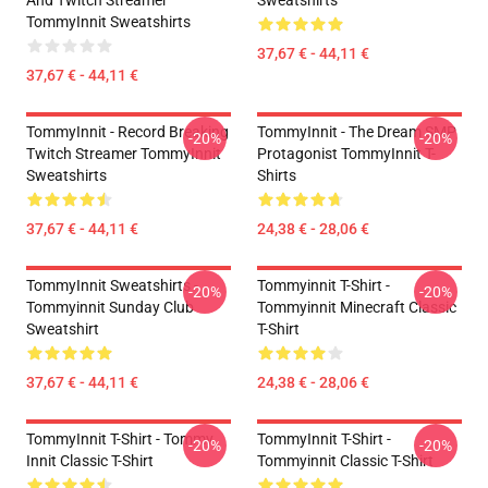
And Twitch Streamer
Sweatshirts
TommyInnit Sweatshirts
37,67 € - 44,11 €
37,67 € - 44,11 €
TommyInnit - Record Breaking
TommyInnit - The Dream SMP
-20%
-20%
Twitch Streamer TommyInnit
Protagonist TommyInnit T-
Sweatshirts
Shirts
37,67 € - 44,11 €
24,38 € - 28,06 €
TommyInnit Sweatshirts -
Tommyinnit T-Shirt -
-20%
-20%
Tommyinnit Sunday Club
Tommyinnit Minecraft Classic
Sweatshirt
T-Shirt
37,67 € - 44,11 €
24,38 € - 28,06 €
TommyInnit T-Shirt - Tommy
TommyInnit T-Shirt -
-20%
-20%
Innit Classic T-Shirt
Tommyinnit Classic T-Shirt