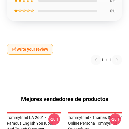
★★☆☆☆
0%
★☆☆☆☆
0%
Write your review
1
/
1
Mejores vendedores de productos
TommyInnit LA 2601 -
TommyInnit - Thomas Simons'
-20%
-20%
Famous English YouTuber
Online Persona TommyInnit