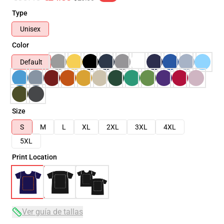
Type
Unisex
Color
Default
Size
S
M
L
XL
2XL
3XL
4XL
5XL
Print Location
Ver guía de tallas