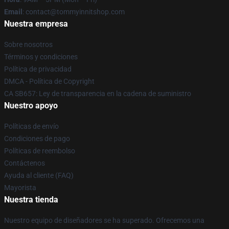
Email
: contact@tommyinnitshop.com
Nuestra empresa
Sobre nosotros
Términos y condiciones
Política de privacidad
DMCA - Política de Copyright
CA SB657: Ley de transparencia en la cadena de suministro
Nuestro apoyo
Políticas de envío
Condiciones de pago
Políticas de reembolso
Contáctenos
Ayuda al cliente (FAQ)
Mayorista
Nuestra tienda
Nuestro equipo de diseñadores se ha superado. Ofrecemos una