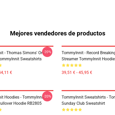
Mejores vendedores de productos
-20%
t - Thomas Simons' Online
TommyInnit - Record Breakin
ommyInnit Sweatshirts
Streamer TommyInnit Hoodie
44,11 €
39,51 € - 45,95 €
-20%
t Hoodies - TommyInnit
TommyInnit Sweatshirts - To
ullover Hoodie RB2805
Sunday Club Sweatshirt