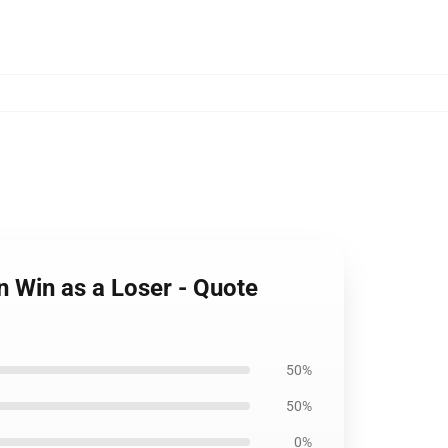
n Win as a Loser - Quote
50%
50%
0%