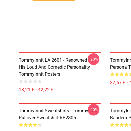
-20%
TommyInnit LA 2601 - Renowned For
TommyInni
His Loud And Comedic Personality
Persona T
TommyInnit Posters
37,67 € - 
18,21 € - 42,22 €
-20%
TommyInnit Sweatshirts - Tommyinnit
TommyInni
Pullover Sweatshirt RB2805
Bandera P