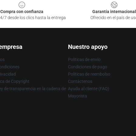
Compra con confianza
Garantía internacional
4/7 desde los clics hasta la entrega
Ofrecido en el país de us
 empresa
Nuestro apoyo
ros
Políticas de envío
ondiciones
Condiciones de pago
rivacidad
Políticas de reembolso
ica de Copyright
Contáctenos
y de transparencia en la cadena de
Ayuda al cliente (FAQ)
Mayorista