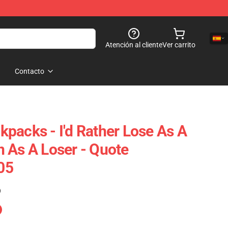
Atención al cliente
Ver carrito
Contacto
packs - I'd Rather Lose As A
 As A Loser - Quote
05
)