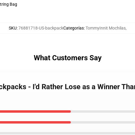
string Bag
SKU
:
76881718-US-backpack
Categorías
:
TommyInnit Mochilas
,
What Customers Say
kpacks - I'd Rather Lose as a Winner Tha