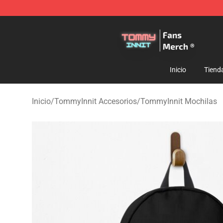
TommyInnit Store - Official TommyInnit Merchandise 
Inicio
Tiend
Inicio
/
TommyInnit Accesorios
/
TommyInnit Mochilas