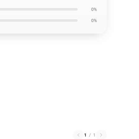
0%
0%
1
/
1