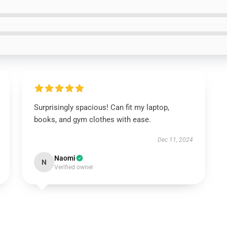
Surprisingly spacious! Can fit my laptop,
books, and gym clothes with ease.
Dec 11, 2024
Naomi
N
Verified owner