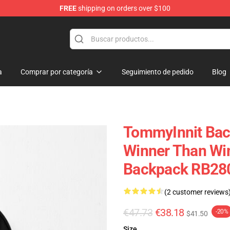
FREE
shipping on orders over $100
Shop
a
Comprar por categoría
Seguimiento de pedido
Blog
TommyInnit Back
Winner Than Win
Backpack RB28
(2 customer reviews
€47.73
€38.18
-20%
$41.50
Size