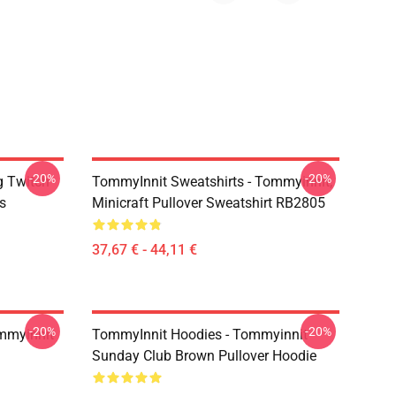
-20%
-20%
g Twitch
TommyInnit Sweatshirts - Tommyinnit,
s
Minicraft Pullover Sweatshirt RB2805
37,67 € - 44,11 €
-20%
-20%
mmyinnit
TommyInnit Hoodies - Tommyinnit
Sunday Club Brown Pullover Hoodie