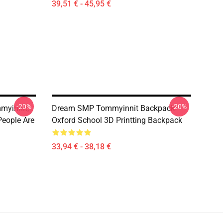
39,51 € - 45,95 €
-20%
-20%
myinnit,
Dream SMP Tommyinnit Backpack –
People Are
Oxford School 3D Printting Backpack
33,94 € - 38,18 €