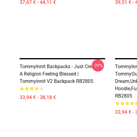
37,67 € - 44,11 €
39,51 € - 
-20%
TommyInnit Backpacks - Just Created
TommyInni
A Religion Feeling Blessed |
TommyOut
Tommyinnit V2 Backpack RB2805
Dream,Un
Hoodie,fu
RB2805
33,94 € - 38,18 €
33,94 € - 
Footer