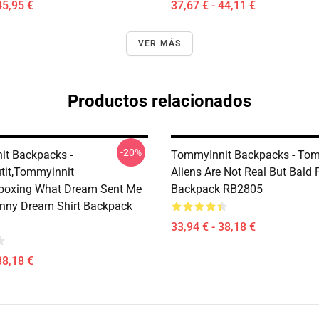
45,95 €
37,67 € - 44,11 €
VER MÁS
Productos relacionados
-20%
t Backpacks -
TommyInnit Backpacks - Tom
it,Tommyinnit
Aliens Are Not Real But Bald 
boxing What Dream Sent Me
Backpack RB2805
nny Dream Shirt Backpack
33,94 € - 38,18 €
38,18 €