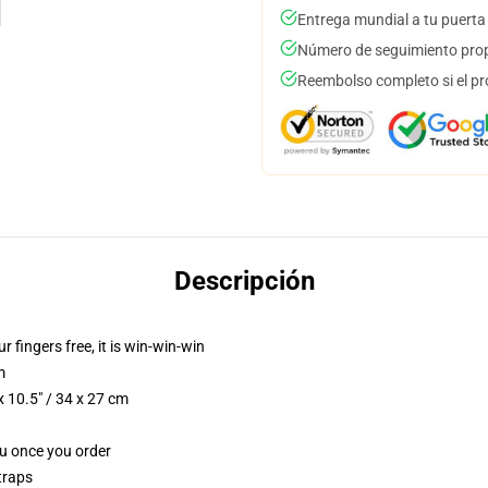
Entrega mundial a tu puerta
Número de seguimiento prop
Reembolso completo si el pr
Descripción
r fingers free, it is win-win-win
m
 10.5" / 34 x 27 cm
ou once you order
traps