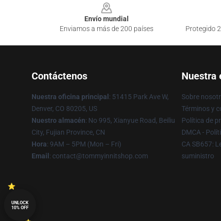
Envío mundial
Enviamos a más de 200 países
Protegido 2
Contáctenos
Nuestra
Nuestra oficina principal
: 51415 Park Ave W,
Sobre nosot
Denver, CO 80205, US
Términos y c
Nuestro almacén
: No 995, Xianyue Road, Beiliu
Política de p
City, Fujian Province, CN
DMCA - Polít
Hora
: 9AM – 5PM (Mon – Fri)
CA SB657: Le
Email
: contact@tommyinnitshop.com
suministro
UNLOCK
10% OFF