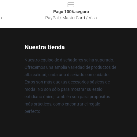
Pago 100% seguro
o
PayPal / MasterCard / Visa
Nuestra tienda
Nuestro equipo de diseñadores se ha superado.
Ofrecemos una amplia variedad de productos de
alta calidad, cada uno diseñado con cuidado.
Estos son más que tus accesorios básicos de
moda. No son sólo para mostrar su estilo
cotidiano único, también son para propósitos
más prácticos, como encontrar el regalo
perfecto.