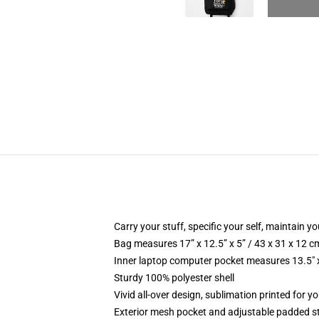
Carry your stuff, specific your self, maintain you
Bag measures 17” x 12.5” x 5” / 43 x 31 x 12 c
Inner laptop computer pocket measures 13.5" x
Sturdy 100% polyester shell
Vivid all-over design, sublimation printed for y
Exterior mesh pocket and adjustable padded s