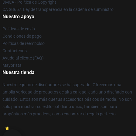
DMCA - Política de Copyright
CA SB657: Ley de transparencia en la cadena de suministro
Nuestro apoyo
Políticas de envío
Condiciones de pago
Políticas de reembolso
Contáctenos
Ayuda al cliente (FAQ)
Mayorista
Nuestra tienda
Nuestro equipo de diseñadores se ha superado. Ofrecemos una
amplia variedad de productos de alta calidad, cada uno diseñado con
cuidado. Estos son más que tus accesorios básicos de moda. No son
sólo para mostrar su estilo cotidiano único, también son para
propósitos más prácticos, como encontrar el regalo perfecto.