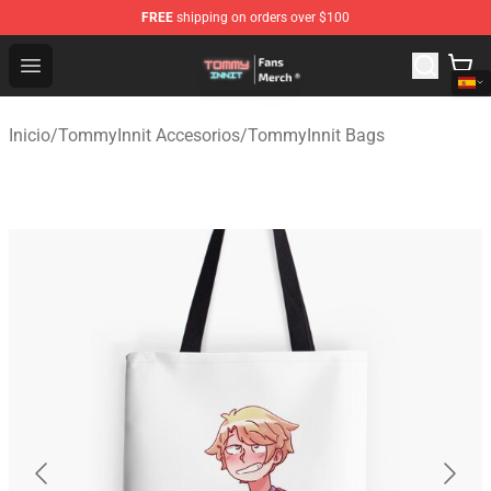
FREE
shipping on orders over $100
TommyInnit Store - Official TommyInnit Merchandise Sh
Open menu
Inicio
/
TommyInnit Accesorios
/
TommyInnit Bags