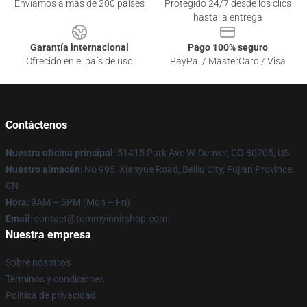
Enviamos a más de 200 países
Protegido 24/7 desde los clics
hasta la entrega
Garantía internacional
Pago 100% seguro
Ofrecido en el país de uso
PayPal / MasterCard / Visa
Contáctenos
Nuestra oficina principal
: 51415 Park Ave W, Denver, CO 80205, US
Nuestro almacén
: No 995, Xianyue Road, Beiliu City, Fujian Province,
CN
Hora
: 9AM – 5PM (Mon – Fri)
Email
: contact@tommyinnitshop.com
Nuestra empresa
Sobre nosotros
Términos y condiciones
Política de privacidad