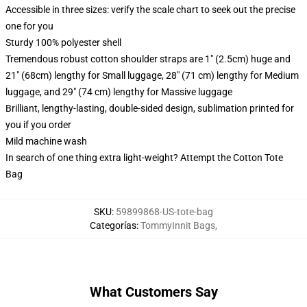
Accessible in three sizes: verify the scale chart to seek out the precise
one for you
Sturdy 100% polyester shell
Tremendous robust cotton shoulder straps are 1" (2.5cm) huge and
21" (68cm) lengthy for Small luggage, 28" (71 cm) lengthy for Medium
luggage, and 29" (74 cm) lengthy for Massive luggage
Brilliant, lengthy-lasting, double-sided design, sublimation printed for
you if you order
Mild machine wash
In search of one thing extra light-weight? Attempt the Cotton Tote
Bag
SKU
:
59899868-US-tote-bag
Categorías
:
TommyInnit Bags
,
What Customers Say