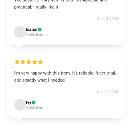
The design of this item is both fashionable and
practical; I really like it.
Dec 13, 2024
Isabel
I
Verified owner
I’m very happy with this item. It’s reliable, functional,
and exactly what I needed.
Dec 11, 2024
Ivy
I
Verified owner