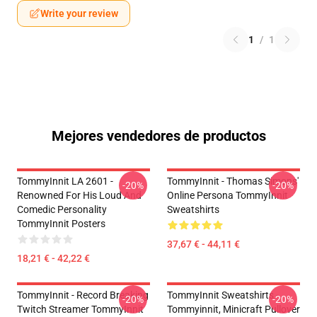
Write your review
1
/
1
Mejores vendedores de productos
TommyInnit LA 2601 -
TommyInnit - Thomas Simons'
-20%
-20%
Renowned For His Loud And
Online Persona TommyInnit
Comedic Personality
Sweatshirts
TommyInnit Posters
37,67 € - 44,11 €
18,21 € - 42,22 €
TommyInnit - Record Breaking
TommyInnit Sweatshirts -
-20%
-20%
Twitch Streamer TommyInnit
Tommyinnit, Minicraft Pullover