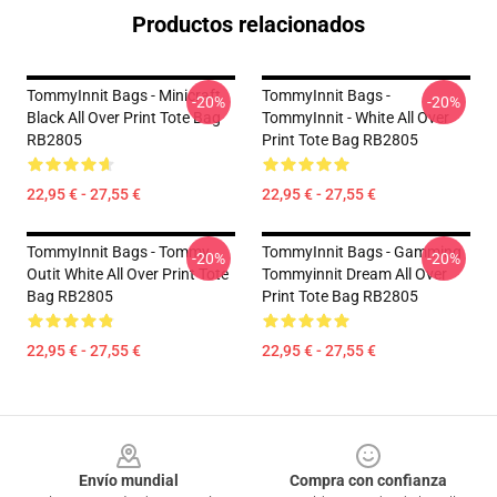
Productos relacionados
TommyInnit Bags - Minicraft
TommyInnit Bags -
-20%
-20%
Black All Over Print Tote Bag
TommyInnit - White All Over
RB2805
Print Tote Bag RB2805
22,95 € - 27,55 €
22,95 € - 27,55 €
TommyInnit Bags - Tommy
TommyInnit Bags - Gamming
-20%
-20%
Outit White All Over Print Tote
Tommyinnit Dream All Over
Bag RB2805
Print Tote Bag RB2805
22,95 € - 27,55 €
22,95 € - 27,55 €
Footer
Envío mundial
Compra con confianza