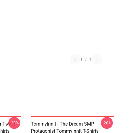
1
/
1
-20%
-20%
g Twitch
TommyInnit - The Dream SMP
hirts
Protagonist TommyInnit T-Shirts