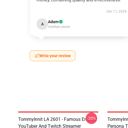
money, combining quality and effectiveness.
Dec 11, 2024
Adam
A
Verified owner
Write your review
-20%
TommyInnit LA 2601 - Famous English
TommyInni
YouTuber And Twitch Streamer
Persona T