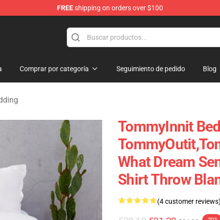
FREE
shipping on orders over $100
Shop
a
Comprar por categoría
Seguimiento de pedido
Blog
dding
TommyInnit Bedd
TommyOutit,To
What Dream Sen
Shirt Throw Bla
(4 customer reviews