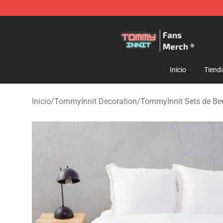
TommyInnit Store - Official TommyInnit Merchandise 
Inicio
Tiend
Inicio
/
TommyInnit Decoration
/
TommyInnit Sets de Be