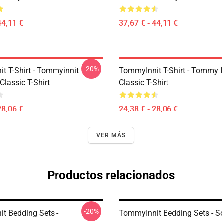
44,11 €
37,67 € - 44,11 €
-20%
t T-Shirt - Tommyinnit
TommyInnit T-Shirt - Tommy I
Classic T-Shirt
Classic T-Shirt
28,06 €
24,38 € - 28,06 €
VER MÁS
Productos relacionados
-20%
t Bedding Sets -
TommyInnit Bedding Sets - S