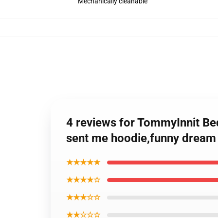
Mechanically cleanable
4 reviews for TommyInnit B
sent me hoodie,funny dream
★★★★★
★★★★☆
★★★☆☆
★★☆☆☆