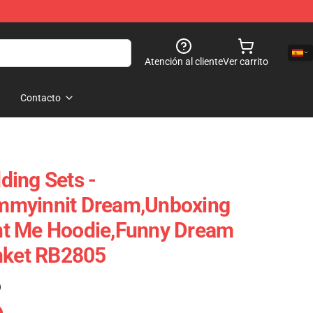
Atención al cliente
Ver carrito
Contacto
ing Sets -
mmyinnit Dream,Unboxing
t Me Hoodie,funny Dream
nket RB2805
)