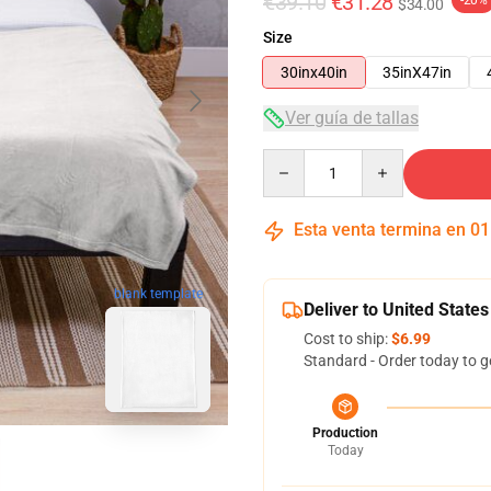
€39.10
€31.28
-20%
$34.00
Size
30inx40in
35inX47in
Ver guía de tallas
Quantity
Esta venta termina en
01
blank template
Deliver to United States
Cost to ship:
$6.99
Standard - Order today to g
Production
Today