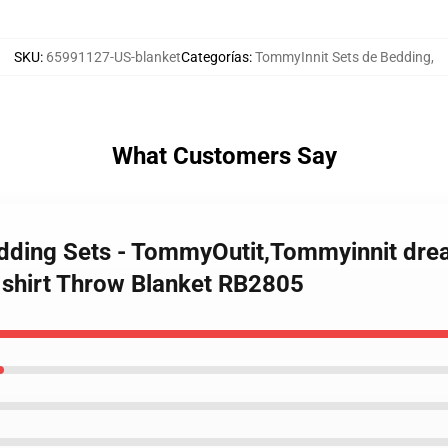
SKU
:
65991127-US-blanket
Categorías
:
TommyInnit Sets de Bedding
,
What Customers Say
edding Sets - TommyOutit,Tommyinnit dr
 shirt Throw Blanket RB2805