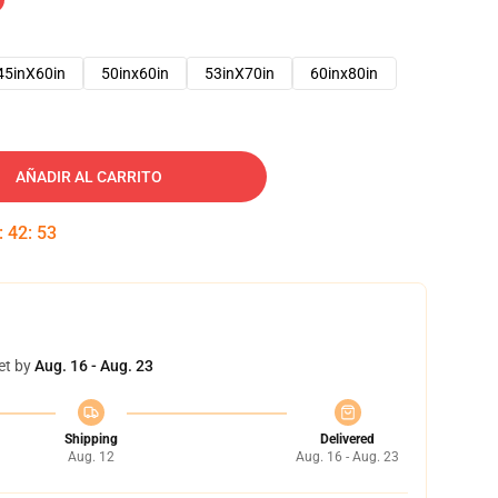
45inX60in
50inx60in
53inX70in
60inx80in
AÑADIR AL CARRITO
:
42
:
52
et by
Aug. 16 - Aug. 23
Shipping
Delivered
Aug. 12
Aug. 16 - Aug. 23