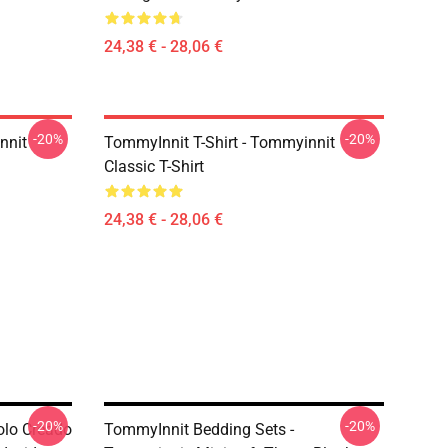
24,38 € - 28,06 €
-20%
-20%
nnit
TommyInnit T-Shirt - Tommyinnit
Classic T-Shirt
24,38 € - 28,06 €
-20%
-20%
olo Creado
TommyInnit Bedding Sets -