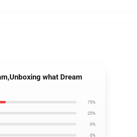
eam,Unboxing what Dream
75%
25%
0%
0%