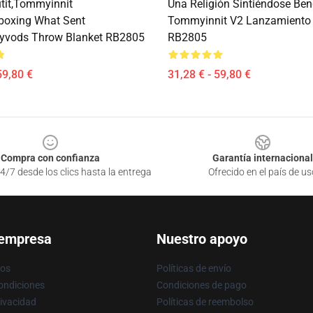
it,Tommyinnit
Una Religión Sintiéndose Be
boxing What Sent
Tommyinnit V2 Lanzamiento 
vods Throw Blanket RB2805
RB2805
59,80 €
31,28 € - 59,80 €
Compra con confianza
Garantía internacional
4/7 desde los clics hasta la entrega
Ofrecido en el país de us
 empresa
Nuestro apoyo
ros
Políticas de envío
ondiciones
Condiciones de pago
rivacidad
Políticas de reembolso