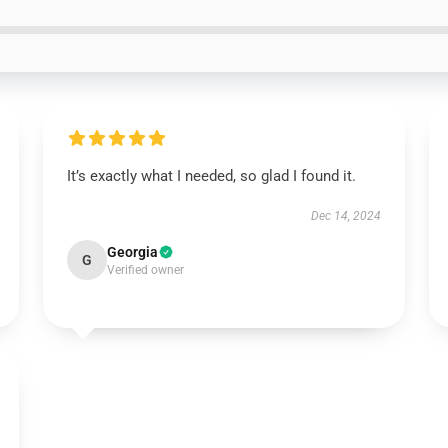
It’s exactly what I needed, so glad I found it.
Dec 14, 2024
Georgia
G
Verified owner