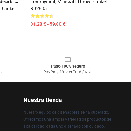
ndecido ←
Tommyinnit, Minicraft Throw Blanket
Blanket
RB2805
31,28 € - 59,80 €
Pago 100% seguro
o
PayPal / MasterCard / Visa
Nuestra tienda
Nuestro equipo de diseñadores se ha superado.
Ofrecemos una amplia variedad de productos de
alta calidad, cada uno diseñado con cuidado.