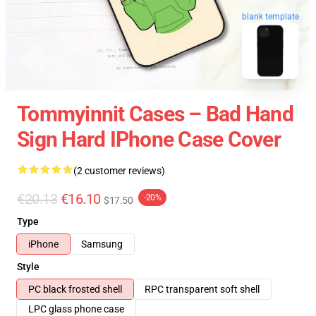
blank template
Tommyinnit Cases – Bad Hand
Sign Hard IPhone Case Cover
(2 customer reviews)
€20.13
€16.10
-20%
$17.50
Type
iPhone
Samsung
Style
PC black frosted shell
RPC transparent soft shell
LPC glass phone case