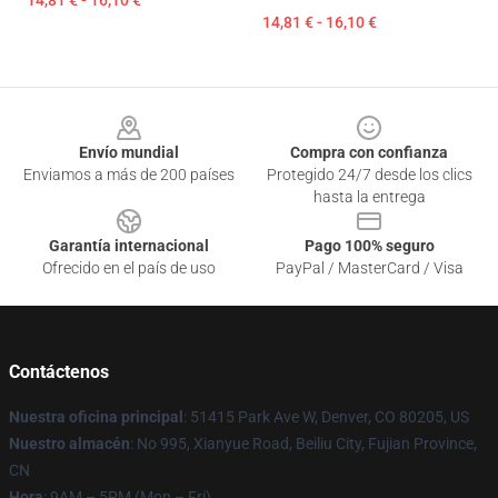
14,81 € - 16,10 €
14,81 € - 16,10 €
Footer
Envío mundial
Compra con confianza
Enviamos a más de 200 países
Protegido 24/7 desde los clics
hasta la entrega
Garantía internacional
Pago 100% seguro
Ofrecido en el país de uso
PayPal / MasterCard / Visa
Contáctenos
Nuestra oficina principal
: 51415 Park Ave W, Denver, CO 80205, US
Nuestro almacén
: No 995, Xianyue Road, Beiliu City, Fujian Province,
CN
Hora
: 9AM – 5PM (Mon – Fri)