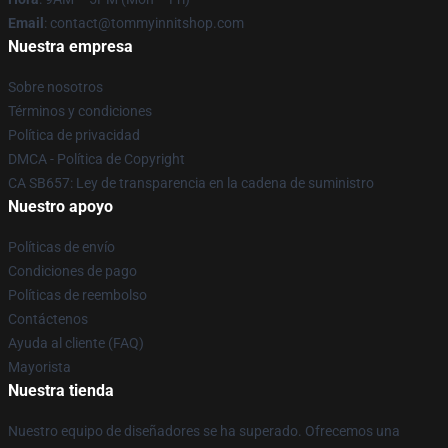
Email
: contact@tommyinnitshop.com
Nuestra empresa
Sobre nosotros
Términos y condiciones
Política de privacidad
DMCA - Política de Copyright
CA SB657: Ley de transparencia en la cadena de suministro
Nuestro apoyo
Políticas de envío
Condiciones de pago
Políticas de reembolso
Contáctenos
Ayuda al cliente (FAQ)
Mayorista
Nuestra tienda
Nuestro equipo de diseñadores se ha superado. Ofrecemos una