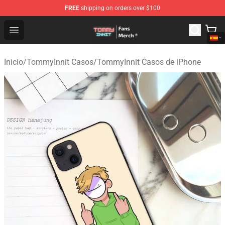
FREE
shipping on orders over $100
TommyInnit Store - Official TommyInnit Merchandise Sh
Open menu
Inicio
/
TommyInnit Casos
/
TommyInnit Casos de iPhone