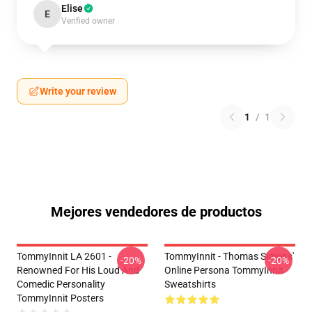
Elise
E
Verified owner
Write your review
1
/
1
Mejores vendedores de productos
TommyInnit LA 2601 -
TommyInnit - Thomas Simons'
-20%
-20%
Renowned For His Loud And
Online Persona TommyInnit
Comedic Personality
Sweatshirts
TommyInnit Posters