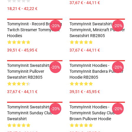
37,67 € - 44,11 €
18,21 € - 42,22 €
TommyInnit - Record Breaking
TommyInnit Sweatshirts -
-20%
-20%
Twitch Streamer TommyInnit
Tommyinnit, Minicraft Pullover
Hoodies
Sweatshirt RB2805
39,51 € - 45,95 €
37,67 € - 44,11 €
TommyInnit Sweatshirts -
TommyInnit Hoodies -
-20%
-20%
Tommyinnit Pullover
TommyInnit Bandera Pullover
Sweatshirt RB2805
Hoodie RB2805
37,67 € - 44,11 €
39,51 € - 45,95 €
TommyInnit Sweatshirts -
TommyInnit Hoodies -
-20%
-20%
Tommyinnit Sunday Club
Tommyinnit Sunday Club
Sweatshirt
Brown Pullover Hoodie