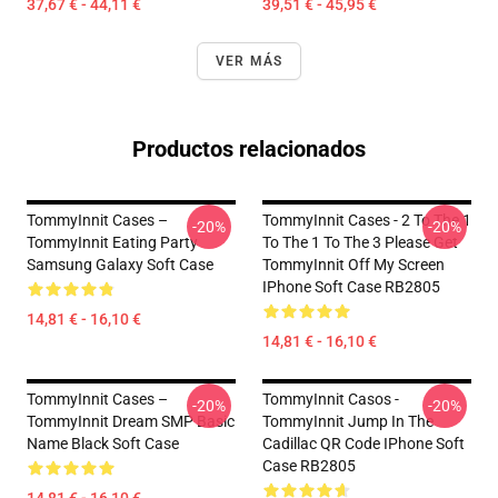
37,67 € - 44,11 €
39,51 € - 45,95 €
VER MÁS
Productos relacionados
TommyInnit Cases –
TommyInnit Cases - 2 To The 1
-20%
-20%
TommyInnit Eating Party
To The 1 To The 3 Please Get
Samsung Galaxy Soft Case
TommyInnit Off My Screen
IPhone Soft Case RB2805
14,81 € - 16,10 €
14,81 € - 16,10 €
TommyInnit Cases –
TommyInnit Casos -
-20%
-20%
TommyInnit Dream SMP Basic
TommyInnit Jump In The
Name Black Soft Case
Cadillac QR Code IPhone Soft
Case RB2805