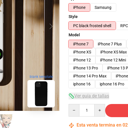
iPhone
Samsung
Style
PC black frosted shell
RPC 
Model
iPhone 7
iPhone 7 Plus
iPhone XS
iPhone XS Max
iPhone 12
iPhone 12 Mini
iPhone 13 Pro
iPhone 13 
iPhone 14 Pro Max
iPhone
blank template
iphone 16
iphone 16 Pro
Ver guía de tallas
Quantity
Esta venta termina en
02