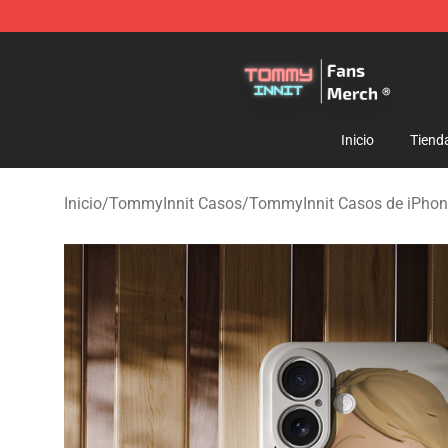
TommyInnit Store - Official TommyInnit Merchandise 
Inicio
Tiend
Inicio
/
TommyInnit Casos
/
TommyInnit Casos de iPho