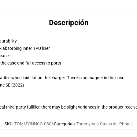
Descripción
durability
k absorbing inner TPU liner
 case
the case and full access to ports
g
le when laid flat on the charger. There is no magnet in the case
one SE (2022)
al third-party fulfiller, there may be slight variances in the product receiv
SKU
:
TOMMYINNCO-0806
Categorías
:
TommyInnit Casos de iPhone
,