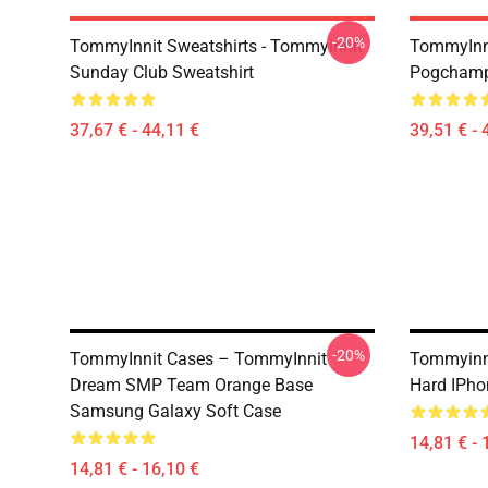
-20%
TommyInnit Sweatshirts - Tommyinnit
TommyInni
Sunday Club Sweatshirt
Pogchamp 
37,67 € - 44,11 €
39,51 € - 
-20%
TommyInnit Cases – TommyInnit
Tommyinni
Dream SMP Team Orange Base
Hard IPho
Samsung Galaxy Soft Case
14,81 € - 
14,81 € - 16,10 €