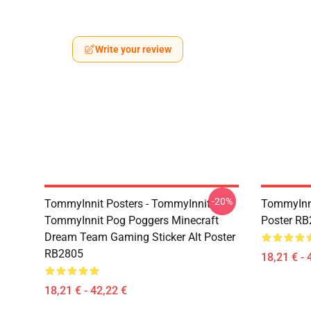
Write your review
-20%
TommyInnit Posters - TommyInnit
TommyInni
TommyInnit Pog Poggers Minecraft
Poster R
Dream Team Gaming Sticker Alt Poster
RB2805
18,21 € - 
18,21 € - 42,22 €