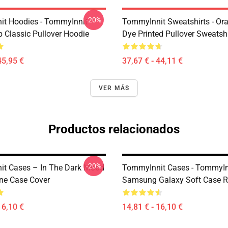
-20%
t Hoodies - TommyInnit
TommyInnit Sweatshirts - Ora
Classic Pullover Hoodie
Dye Printed Pullover Sweatshi
45,95 €
37,67 € - 44,11 €
VER MÁS
Productos relacionados
-20%
t Cases – In The Dark Mood
TommyInnit Cases - TommyIn
ne Case Cover
Samsung Galaxy Soft Case 
16,10 €
14,81 € - 16,10 €