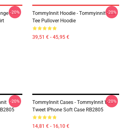
-20%
-20%
nge Tie-
TommyInnit Hoodie - Tommyinnit Red
rt
Tee Pullover Hoodie
39,51 € - 45,95 €
-20%
-20%
nit
TommyInnit Cases - TommyInnit WAP
RB2805
Tweet IPhone Soft Case RB2805
14,81 € - 16,10 €