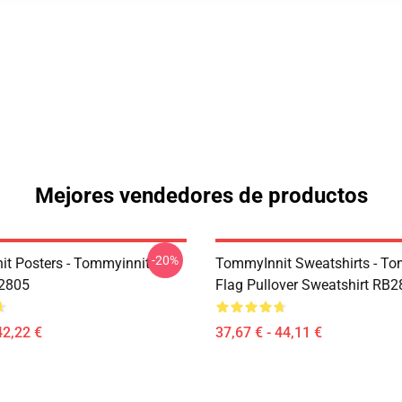
Mejores vendedores de productos
-20%
t Posters - Tommyinnit
TommyInnit Sweatshirts - To
B2805
Flag Pullover Sweatshirt RB
42,22 €
37,67 € - 44,11 €