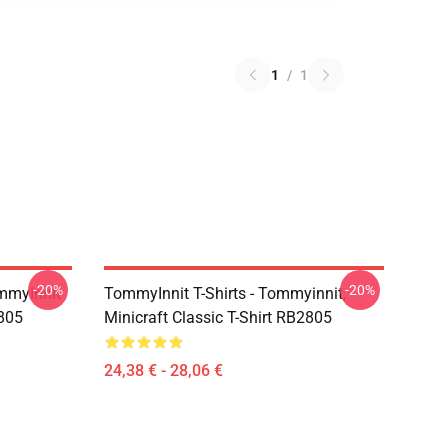
1
/
1
-20%
-20%
mmyInnit
TommyInnit T-Shirts - Tommyinnit,
2805
Minicraft Classic T-Shirt RB2805
24,38 € - 28,06 €