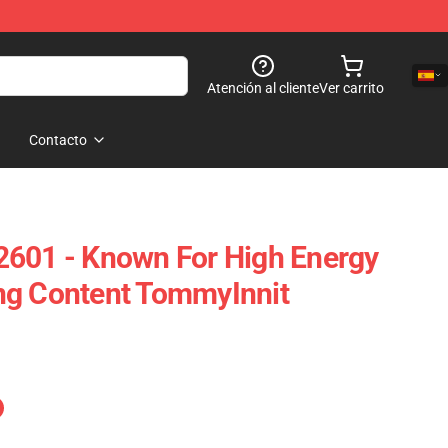
Atención al cliente
Ver carrito
Contacto
2601 - Known For High Energy
ng Content TommyInnit