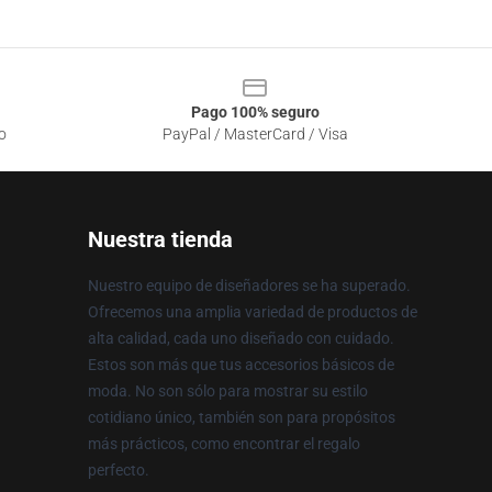
Pago 100% seguro
o
PayPal / MasterCard / Visa
Nuestra tienda
Nuestro equipo de diseñadores se ha superado.
Ofrecemos una amplia variedad de productos de
alta calidad, cada uno diseñado con cuidado.
Estos son más que tus accesorios básicos de
moda. No son sólo para mostrar su estilo
cotidiano único, también son para propósitos
más prácticos, como encontrar el regalo
perfecto.