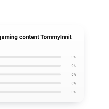
 gaming content TommyInnit
0%
0%
0%
0%
0%