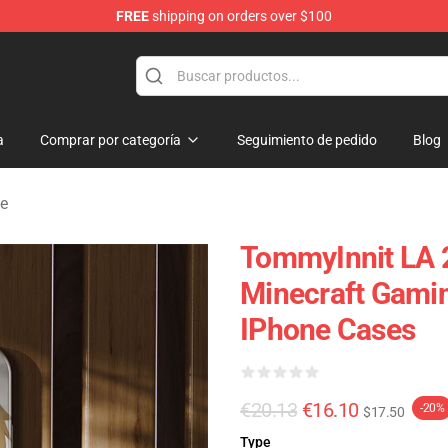
FREE
shipping on orders over $100
Shop
a
Comprar por categoría
Seguimiento de pedido
Blog
ne
TommyInnit LA 
Minecraft Gami
IPhone Cases
€20.13
€16.10
-20%
$17.50
Type