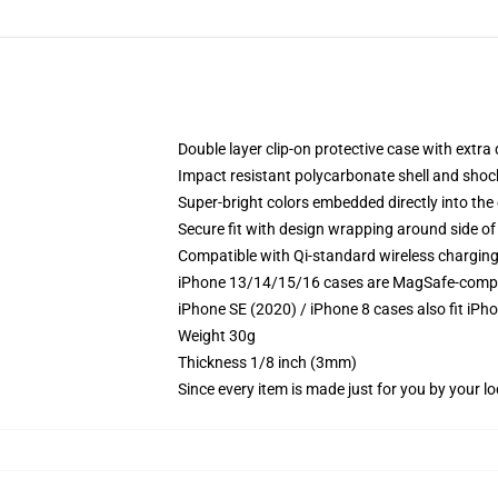
Double layer clip-on protective case with extra 
Impact resistant polycarbonate shell and shoc
Super-bright colors embedded directly into the
Secure fit with design wrapping around side of 
Compatible with Qi-standard wireless chargin
iPhone 13/14/15/16 cases are MagSafe-compatib
iPhone SE (2020) / iPhone 8 cases also fit iPh
Weight 30g
Thickness 1/8 inch (3mm)
Since every item is made just for you by your loc