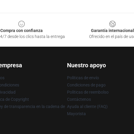
Compra con confianza
Garantía internacional
4/7 desde los clics hasta la entrega
Ofrecido en el país de us
 empresa
Nuestro apoyo
ros
Políticas de envío
ondiciones
Condiciones de pago
rivacidad
Políticas de reembolso
ica de Copyright
Contáctenos
y de transparencia en la cadena de
Ayuda al cliente (FAQ)
Mayorista