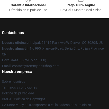
Garantía internacional
Pago 100% seguro
Ofrecido en el país de uso
PayPal / MasterCard / Visa
Contáctenos
Nuestra oficina principal
: 51415 Park Ave W, Denver, CO 80205, US
Nuestro almacén
: No 995, Xianyue Road, Beiliu City, Fujian Province,
CN
Hora
: 9AM – 5PM (Mon – Fri)
Email
: contact@tommyinnitshop.com
Nuestra empresa
Sobre nosotros
Términos y condiciones
Política de privacidad
DMCA - Política de Copyright
CA SB657: Ley de transparencia en la cadena de suministro