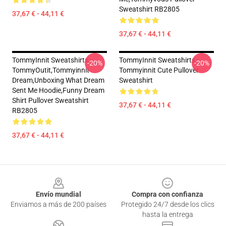
Sweatshirt RB2805
37,67 € - 44,11 €
37,67 € - 44,11 €
TommyInnit Sweatshirts -
TommyInnit Sweatshirts -
-20%
-20%
TommyOutit,Tommyinnit
Tommyinnit Cute Pullover
Dream,Unboxing What Dream
Sweatshirt
Sent Me Hoodie,funny Dream
Shirt Pullover Sweatshirt
37,67 € - 44,11 €
RB2805
37,67 € - 44,11 €
Footer
Envío mundial
Compra con confianza
Enviamos a más de 200 países
Protegido 24/7 desde los clics
hasta la entrega