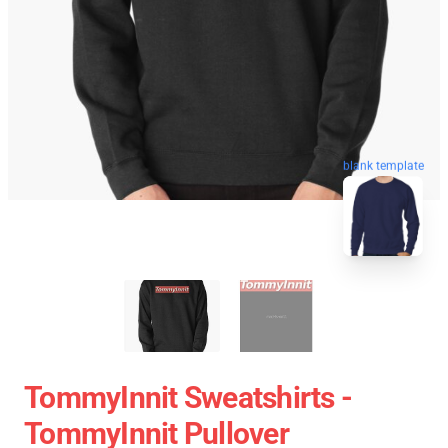
blank template
TommyInnit Sweatshirts -
TommyInnit Pullover