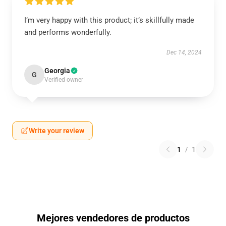
I’m very happy with this product; it’s skillfully made
and performs wonderfully.
Dec 14, 2024
Georgia
G
Verified owner
Write your review
1
/
1
Mejores vendedores de productos