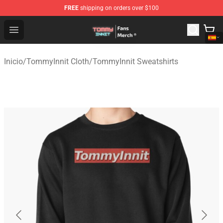
FREE
shipping on orders over $100
TommyInnit Store - Official TommyInnit Merchandise Sh
Open menu
Inicio
/
TommyInnit Cloth
/
TommyInnit Sweatshirts