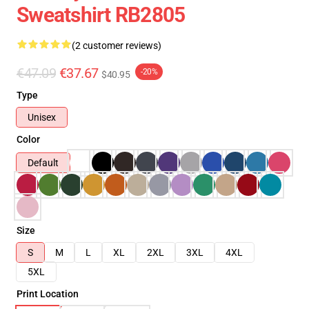
Sweatshirt RB2805
(2 customer reviews)
€47.09
€37.67
-20%
$40.95
Type
Unisex
Color
Default
Size
S
M
L
XL
2XL
3XL
4XL
5XL
Print Location