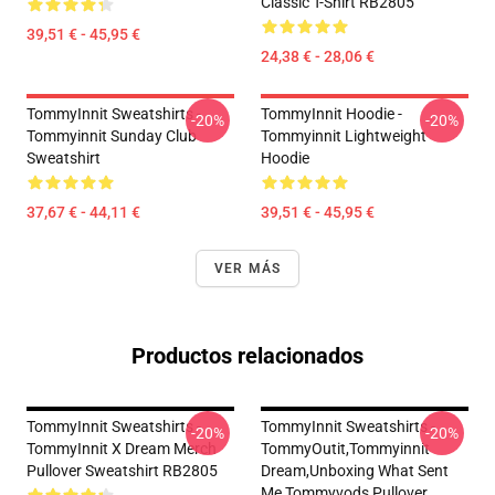
Classic T-Shirt RB2805
39,51 € - 45,95 €
24,38 € - 28,06 €
TommyInnit Sweatshirts -
TommyInnit Hoodie -
-20%
-20%
Tommyinnit Sunday Club
Tommyinnit Lightweight
Sweatshirt
Hoodie
37,67 € - 44,11 €
39,51 € - 45,95 €
VER MÁS
Productos relacionados
TommyInnit Sweatshirts -
TommyInnit Sweatshirts -
-20%
-20%
TommyInnit X Dream Merch
TommyOutit,Tommyinnit
Pullover Sweatshirt RB2805
Dream,Unboxing What Sent
Me,tommyvods Pullover