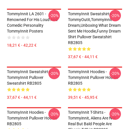
TommyInnit LA 2601 -
TommyInnit Sweatshirts -
-20%
-20%
Renowned For His Loud And
TommyOutit,Tommyinnit
Comedic Personality
Dream,Unboxing What Dream
TommyInnit Posters
Sent Me Hoodie,funny Dream
Shirt Pullover Sweatshirt
RB2805
18,21 € - 42,22 €
37,67 € - 44,11 €
TommyInnit Sweatshirts -
TommyInnit Hoodies -
-20%
-20%
TommyInnit Pullover
TommyInnit Pullover Hoodie
Sweatshirt RB2805
RB2805
37,67 € - 44,11 €
39,51 € - 45,95 €
TommyInnit Hoodies -
TommyInnit T-Shirts -
-20%
-20%
TommyInnit Pullover Hoodie
Tommyinnit, Aliens Are Not
RB2805
Real But Bald People Are