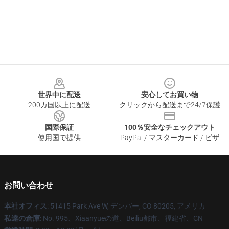
Footer
世界中に配送
安心してお買い物
200カ国以上に配送
クリックから配送まで24/7保護
国際保証
100％安全なチェックアウト
使用国で提供
PayPal / マスターカード / ビザ
お問い合わせ
本社オフィス
: 51415 Park Ave W, デンバー, CO 80205, アメリカ
私達の倉庫
: No. 995、Xiaanyueの道、Beiliu都市、福建省、CN