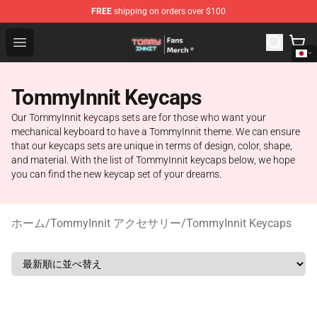
FREE
shipping on orders over $100
TommyInnit Store - Official TommyInnit Merchandise Sh
Open menu
TommyInnit Keycaps
Our TommyInnit keycaps sets are for those who want your
mechanical keyboard to have a TommyInnit theme. We can ensure
that our keycaps sets are unique in terms of design, color, shape,
and material. With the list of TommyInnit keycaps below, we hope
you can find the new keycap set of your dreams.
ホーム
/
TommyInnit アクセサリー
/
TommyInnit Keycaps