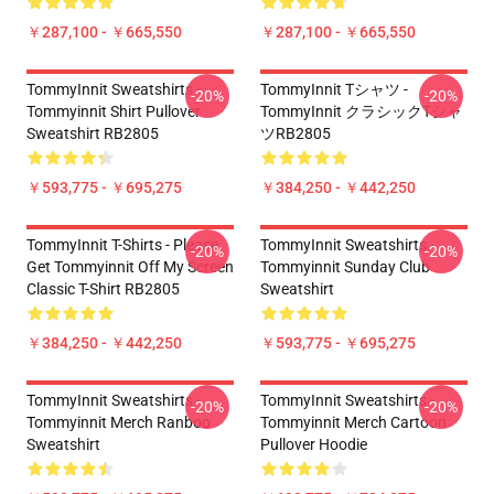
￥287,100 - ￥665,550
￥287,100 - ￥665,550
TommyInnit Sweatshirts -
TommyInnit Tシャツ -
-20%
-20%
Tommyinnit Shirt Pullover
TommyInnit クラシックTシャ
Sweatshirt RB2805
ツRB2805
￥593,775 - ￥695,275
￥384,250 - ￥442,250
TommyInnit T-Shirts - Please
TommyInnit Sweatshirts -
-20%
-20%
Get Tommyinnit Off My Screen
Tommyinnit Sunday Club
Classic T-Shirt RB2805
Sweatshirt
￥384,250 - ￥442,250
￥593,775 - ￥695,275
TommyInnit Sweatshirts -
TommyInnit Sweatshirts -
-20%
-20%
Tommyinnit Merch Ranboo
Tommyinnit Merch Cartoon
Sweatshirt
Pullover Hoodie