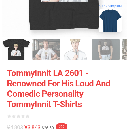
blank template
TommyInnit LA 2601 -
Renowned For His Loud And
Comedic Personality
TommyInnit T-Shirts
¥4,803
¥3,843
-20%
$26.50