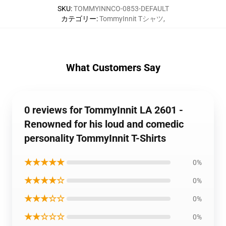
SKU
:
TOMMYINNCO-0853-DEFAULT
カテゴリー
:
TommyInnit Tシャツ
,
What Customers Say
0 reviews for TommyInnit LA 2601 -
Renowned for his loud and comedic
personality TommyInnit T-Shirts
★★★★★
0%
★★★★☆
0%
★★★☆☆
0%
★★☆☆☆
0%