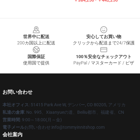
￥384,250 - ￥442,250
Footer
世界中に配送
安心してお買い物
200カ国以上に配送
クリックから配送まで24/7保護
国際保証
100％安全なチェックアウト
使用国で提供
PayPal / マスターカード / ビザ
お問い合わせ
本社オフィス
: 51415 Park Ave W, デンバー, CO 80205, アメリカ
私達の倉庫
: No. 995、Xiaanyueの道、Beiliu都市、福建省、CN
営業時間
: 9:00～18:00(月～金)
電子メール
お問い合わせ:info@tommyinnitshop.com
会社案内