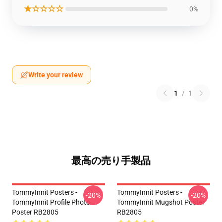
★☆☆☆☆
0%
Write your review
1
/
1
最高の売り手製品
TommyInnit Posters -
TommyInnit Posters -
-20%
-20%
TommyInnit Profile Photo
TommyInnit Mugshot Poster
Poster RB2805
RB2805