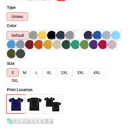
Type
Unisex
Color
Default
Size
S
M
L
XL
2XL
3XL
4XL
5XL
Print Location
サイズガイドを見る