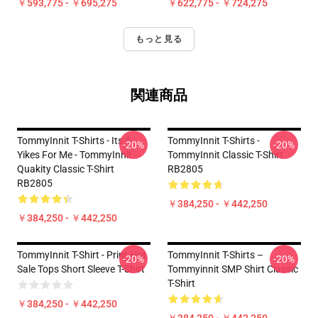
￥593,775 - ￥695,275
￥622,775 - ￥724,275
もっと見る
関連商品
TommyInnit T-Shirts - Its A
TommyInnit T-Shirts -
-20%
-20%
Yikes For Me - TommyInnit -
TommyInnit Classic T-Shirt
Quakity Classic T-Shirt
RB2805
RB2805
￥384,250 - ￥442,250
￥384,250 - ￥442,250
TommyInnit T-Shirt - Print Hot
TommyInnit T-Shirts –
-20%
-20%
Sale Tops Short Sleeve T-Shirt
Tommyinnit SMP Shirt Classic
T-Shirt
￥384,250 - ￥442,250