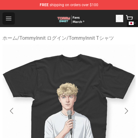
FREE
shipping on orders over $100
TommyInnit Store - Official TommyInnit Merchandise Sh
Open menu
ホーム
/
TommyInnit ログイン
/
TommyInnit Tシャツ