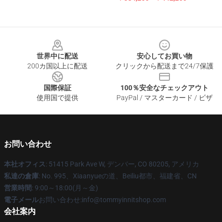
Footer
世界中に配送
安心してお買い物
200カ国以上に配送
クリックから配送まで24/7保護
国際保証
100％安全なチェックアウト
使用国で提供
PayPal / マスターカード / ビザ
お問い合わせ
本社オフィス
: 51415 Park Ave W, デンバー, CO 80205, アメリカ
私達の倉庫
: No. 995、Xiaanyueの道、Beiliu都市、福建省、CN
営業時間
: 9:00～18:00(月～金)
電子メール
お問い合わせ:info@tommyinnitshop.com
会社案内