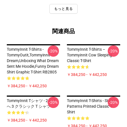
もっと見る
関連商品
TommyInnit T-Shirts -
TommyInnit T-Shirts –
-20%
-20%
TommyOutit,Tommyinnit
Tommyinnit Cow Sleeping
Dream,Unboxing What Dream
Classic T-Shirt
Sent Me Hoodie,funny Dream
Shirt Graphic T-Shirt RB2805
￥384,250 - ￥442,250
￥384,250 - ￥442,250
TommyInnit Tシャツ - 2 へ 1
TommyInnit T-Shirts - Stylistic
-20%
-20%
へ 3 クラシック T シャツ
Patterns Printed Classic T-
Shirt
￥384,250 - ￥442,250
￥384,250 - ￥442,250