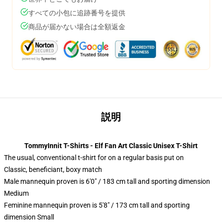
すべての小包に追跡番号を提供
商品が届かない場合は全額返金
説明
TommyInnit T-Shirts - Elf Fan Art Classic Unisex T-Shirt
The usual, conventional t-shirt for on a regular basis put on
Classic, beneficiant, boxy match
Male mannequin proven is 6'0" / 183 cm tall and sporting dimension
Medium
Feminine mannequin proven is 5'8" / 173 cm tall and sporting
dimension Small