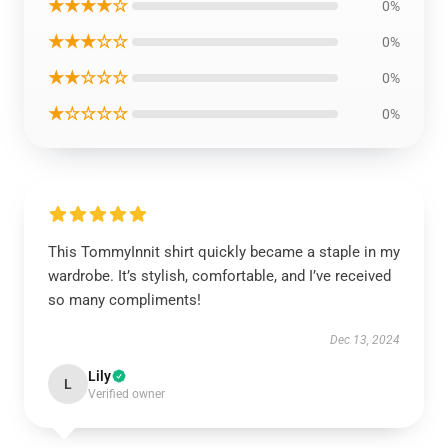
★★★★☆
0%
★★★☆☆
0%
★★☆☆☆
0%
★☆☆☆☆
0%
This TommyInnit shirt quickly became a staple in my
wardrobe. It’s stylish, comfortable, and I’ve received
so many compliments!
Dec 13, 2024
Lily
L
Verified owner