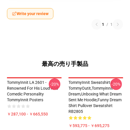
Write your review
1
/
1
最高の売り手製品
TommyInnit LA 2601 -
TommyInnit Sweatshirts -
-20%
-20%
Renowned For His Loud And
TommyOutit,Tommyinnit
Comedic Personality
Dream,Unboxing What Dream
TommyInnit Posters
Sent Me Hoodie,funny Dream
Shirt Pullover Sweatshirt
RB2805
￥287,100 - ￥665,550
￥593,775 - ￥695,275