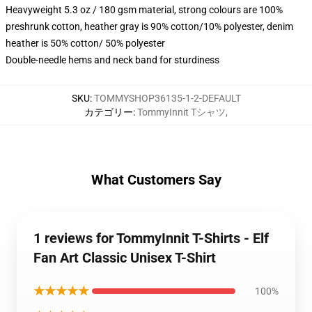
Heavyweight 5.3 oz / 180 gsm material, strong colours are 100%
preshrunk cotton, heather gray is 90% cotton/10% polyester, denim
heather is 50% cotton/ 50% polyester
Double-needle hems and neck band for sturdiness
SKU
:
TOMMYSHOP36135-1-2-DEFAULT
カテゴリー
:
TommyInnit Tシャツ
,
What Customers Say
1 reviews for TommyInnit T-Shirts - Elf
Fan Art Classic Unisex T-Shirt
★★★★★
100%