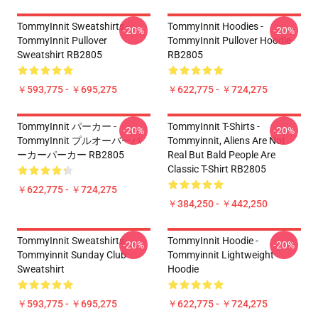
TommyInnit Sweatshirts -
TommyInnit Hoodies -
-20%
-20%
TommyInnit Pullover
TommyInnit Pullover Hoodie
Sweatshirt RB2805
RB2805
￥593,775 - ￥695,275
￥622,775 - ￥724,275
TommyInnit パーカー -
TommyInnit T-Shirts -
-20%
-20%
TommyInnit プルオーバーパ
Tommyinnit, Aliens Are Not
ーカーパーカー RB2805
Real But Bald People Are
Classic T-Shirt RB2805
￥622,775 - ￥724,275
￥384,250 - ￥442,250
TommyInnit Sweatshirts -
TommyInnit Hoodie -
-20%
-20%
Tommyinnit Sunday Club
Tommyinnit Lightweight
Sweatshirt
Hoodie
￥593,775 - ￥695,275
￥622,775 - ￥724,275