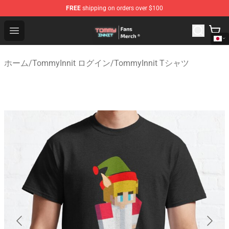
FREE
shipping on orders over $100
TommyInnit Store - Official TommyInnit Merchandise Sh
Open menu
ホーム
/
TommyInnit ログイン
/
TommyInnit Tシャツ