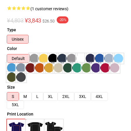
(1 customer reviews)
¥4,803
¥3,843
-20%
$26.50
Type
Unisex
Color
Default
Size
S
M
L
XL
2XL
3XL
4XL
5XL
Print Location